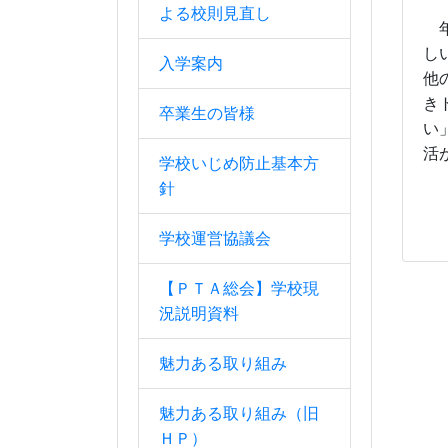
よる校則見直し
年
し
入学案内
他
き
卒業生の皆様
い
活
学校いじめ防止基本方
針
学校運営協議会
【ＰＴＡ総会】学校現
況説明資料
魅力ある取り組み
魅力ある取り組み（旧
ＨＰ）