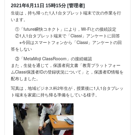
2021年6月11日 15時15分
[管理者]
生徒は，持ち帰った1人1台タブレット端末で次の作業を行
います。
①「future瞬快コネクト」により，Wi-Fiとの接続設定
②1人1台タブレット端末で「Classi」アンケートに回答
※今回はスマートフォンから「Classi」アンケートの回
答をしない
③「MetaMoji ClassRooom」の接続確認
また，生徒を通じて，保護者宛文書「教育プラットフォー
ムClassi保護者IDの登録状況について」と，保護者ID情報を
配布しました。
写真は，地域ビジネス科2年生が，授業後に1人1台タブレッ
ト端末を家庭に持ち帰る準備をしている様子。