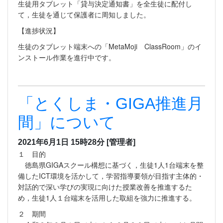
生徒用タブレット「貸与決定通知書」を全生徒に配付し
て，生徒を通じて保護者に周知しました。
【進捗状況】
生徒のタブレット端末への「MetaMoji ClassRoom」のイ
ンストール作業を進行中です。
「とくしま・GIGA推進月
間」について
2021年6月1日 15時28分
[管理者]
１ 目的
徳島県GIGAスクール構想に基づく，生徒1人1台端末を整
備したICT環境を活かして，学習指導要領が目指す主体的・
対話的で深い学びの実現に向けた授業改善を推進するた
め，生徒1人１台端末を活用した取組を強力に推進する。
２ 期間