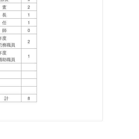
 査
2
 長
1
 任
1
 師
0
年度
2
労務職員
年度
1
補助職員
 計
8