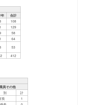
学年
合計
3
108
1
129
9
58
1
64
8
53
32
412
職員その他
 別
計
室長
1
係長
0