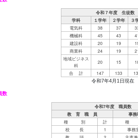
令和７年度 生徒数
学科
１学年
２学年
３
電気科
38
37
3
機械科
45
43
4
建設科
20
19
1
商業科
24
19
2
地域ビジネス
20
15
1
科
合 計
147
133
1
令和7年4月1日現在
員数
令和7年度 職員数
教 育 職 員
事務
種 別
計
種
校 長
1
事務
教 頭
2
主査兼