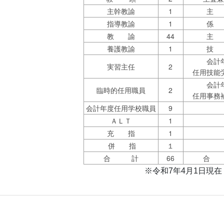
主幹教諭
1
主
指導教諭
1
係
教 諭
44
主
養護教諭
1
技
会計
実習主任
2
任用技能
会計
臨時的任用職員
2
任用事務
会計年度任用学校職員
9
ＡＬＴ
1
充 指
1
併 指
１
合 計
66
合
※令和7年4月1日現在