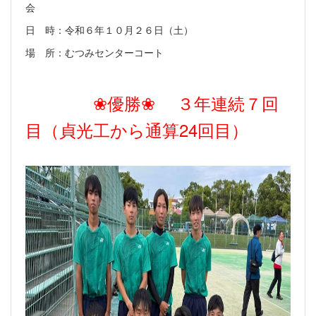
会
日 時：令和６年１０月２６日（土）
場 所：むつみセンターコート
❀優勝❀ ３年連続７回
目（貞光工から通算24回目）