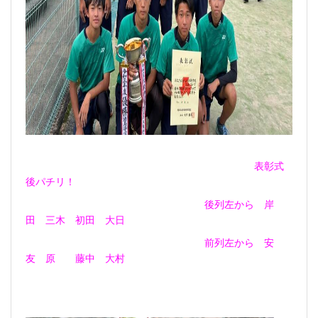
表彰式
後パチリ！
後列左から 岸
田 三木 初田 大日
前列左から 安
友 原 藤中 大村