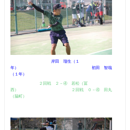
岸田 瑠生（１
年） 初田 智哉
（１年）
２回戦 ２－④ 若松（冨
西） ２回戦 ０－④ 田丸
（脇町）