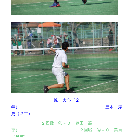
原 大心（２
年） 三木 淳
史（２年）
２回戦 ④－０ 奥田（高
専） ２回戦 ④－０ 美馬
（科技）