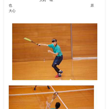
也 原
大心