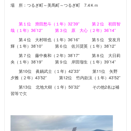
場 所：つるぎ町～美馬町～つるぎ町 7.4Ｋｍ
第１位 滑田愁斗（１年）32’39” 第２位 初田智
哉（１年）36’12” 第３位 原 大心（２年）36’14”
第４位 大村咲也（１年）36’16” 第５位 安友月
輝（１年）38’10” 第６位 佐川奨英（１年）38’12”
第７位 藤中奏和（２年）38’17” 第８位 大日莉
央（１年）38’19” 第９位 岸田瑠生（１年）39’14”
第10位 眞鍋武士（１年）42’33” 第11位 矢野
夕雅（２年）43’52” 第12位 竹内款汰（１年）43'52”
第13位 北地大樹（１年）50’32” その他2名は補
習等で欠