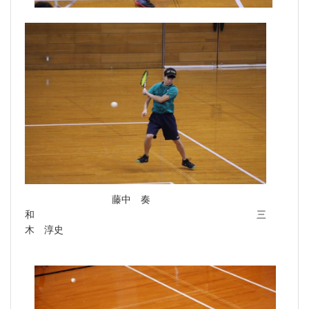
藤中 奏
和 三
木 淳史