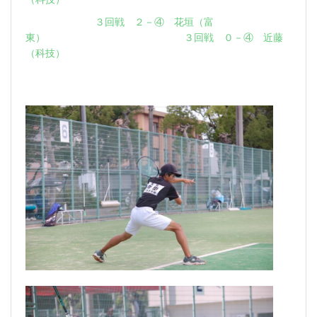
３回戦 ２－④ 花垣（富
東） ３回戦 ０－④ 近藤
（科技）