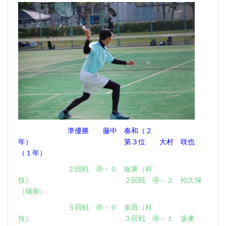
準優勝 藤中 奏和（２
年） 第３位 大村 咲也
（１年）
２回戦 ④－０ 板東（科
技） ２回戦 ④－２ 松久保
（城南）
３回戦 ④－０ 多田（科
技） ３回戦 ④－１ 坂東