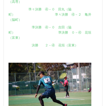
（高専）
準々決勝 ④－０ 田丸（脇
町） 準々決勝 ④－２ 亀井
（脇町）
準決勝 ④－０ 吉田（脇
町） 準決勝 ０－④ 花垣
（富東）
決勝 ２－④ 花垣（富東）