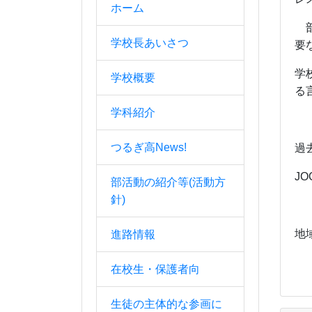
ホーム
部
学校長あいさつ
要
学
学校概要
る
学科紹介
つるぎ高News!
過
J
部活動の紹介等(活動方
針)
地
進路情報
在校生・保護者向
生徒の主体的な参画に