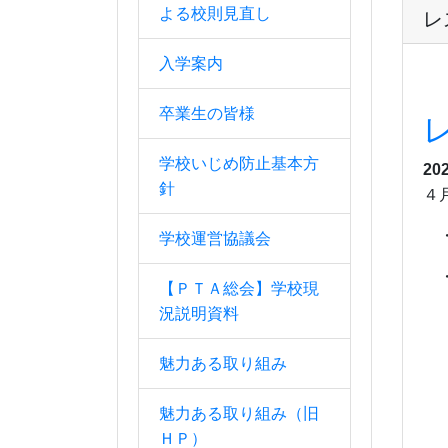
よる校則見直し
レ
入学案内
卒業生の皆様
学校いじめ防止基本方
20
針
４
学校運営協議会
・
【ＰＴＡ総会】学校現
況説明資料
Ｕ
魅力ある取り組み
魅力ある取り組み（旧
ＨＰ）