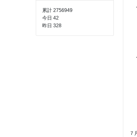
・
累計 2756949
今日 42
学
昨日 328
個
・
８
７