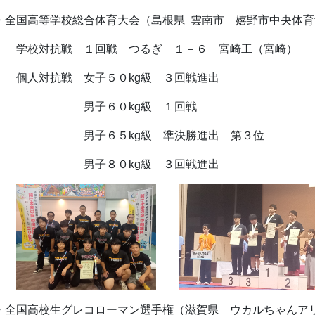
全国高等学校総合体育大会（島根県 雲南市 嬉野市中央体育
校対抗戦 １回戦 つるぎ １－６ 宮崎工
人対抗戦 女子５０kg級 ３回戦進出
男子６０kg級 １回戦
子６５kg級 準決勝進出 第３位
男子８０kg級 ３回戦進出
全国高校生グレコローマン選手権（滋賀県 ウカルちゃんア