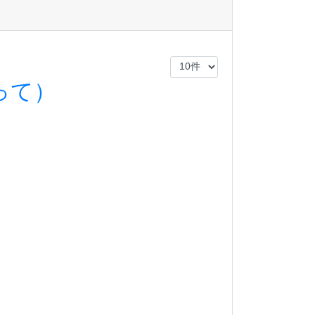
って）
。