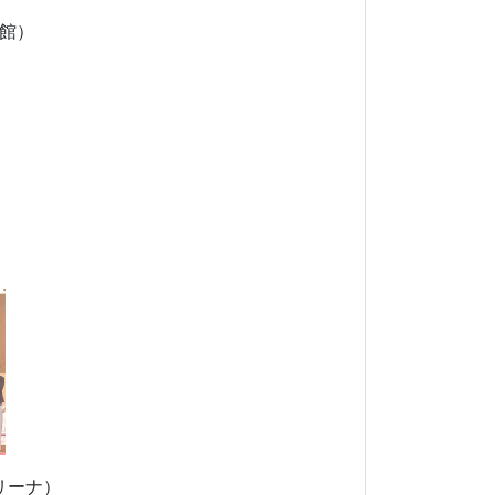
館）
（宮崎）
リーナ）