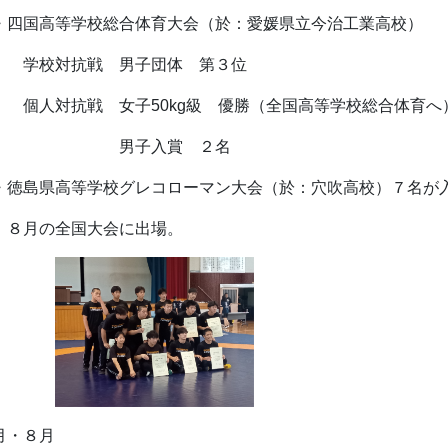
四国高等学校総合体育大会（於：愛媛県立今治工業高校）
校対抗戦 男子団体 第３位
人対抗戦 女子50kg級 優勝（全国高等学校総合体育へ
男子入賞 ２名
徳島県高等学校グレコローマン大会（於：穴吹高校）７名が
月の全国大会に出場。
月・８月