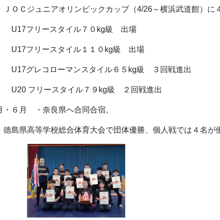
ＪＯＣジュニアオリンピックカップ（4/26～横浜武道館）に
17フリースタイル７０kg級 出場
17フリースタイル１１０kg級 出場
17グレコローマンスタイル６５kg級 ３回戦進出
20 フリースタイル７９kg級 ２回戦進出
５月・６月 ・奈良県へ合
徳島県高等学校総合体育大会で団体優勝、個人戦では４名が