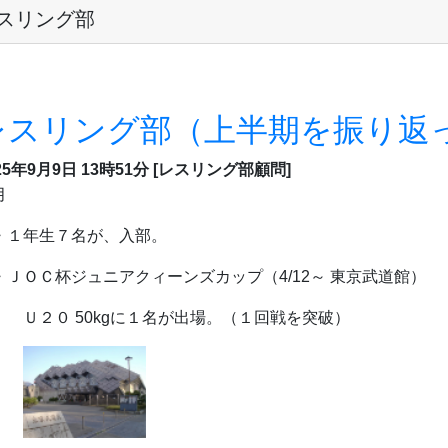
スリング部
レスリング部（上半期を振り返
25年9月9日 13時51分
[レスリング部顧問]
月
・１年生７名が、入部
ＪＯＣ杯ジュニアクィーンズカップ（4/12～ 東京武道館）
２０ 50kgに１名が出場。（１回戦を突破）