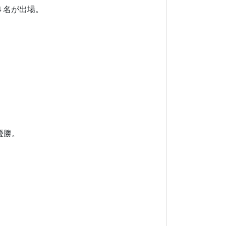
４名が出場。
同合宿。
優勝。