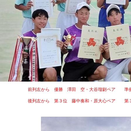
列左から 優勝 澤田 空・大谷瑠尉ペア 準優勝 
列左から 第３位 藤中奏和・原大心ペア 第３位 