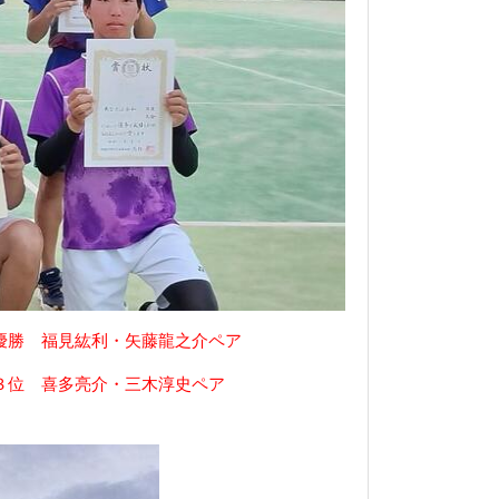
福見紘利・矢藤龍之介ペア
喜多亮介・三木淳史ペア