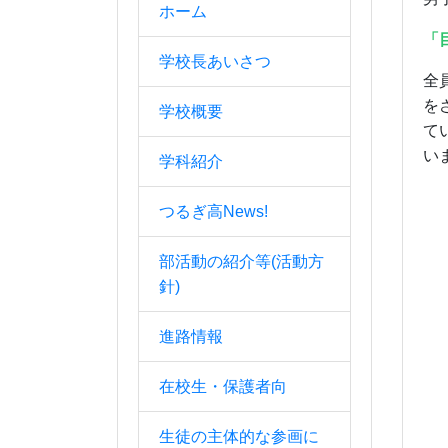
ホーム
「
学校長あいさつ
全
を
学校概要
て
い
学科紹介
つるぎ高News!
部活動の紹介等(活動方
針)
進路情報
在校生・保護者向
生徒の主体的な参画に