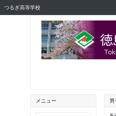
つるぎ高等学校
メニュー
男
男