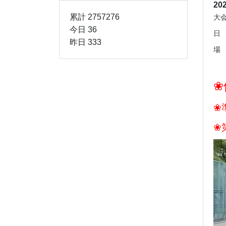
20
大
累計 2757276
今日 36
日
昨日 333
場
❀
❀
❀