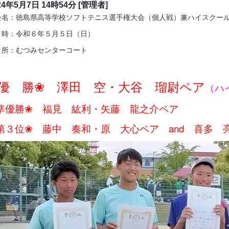
24年5月7日 14時54分
[管理者]
会名：徳島県高等学校ソフトテニス選手権大会（個人戦）兼ハイスクー
 時：令和６年５月５日（日）
 所：むつみセンターコート
優 勝❀ 澤田 空・大谷 瑠尉ペア
（ハ
準優勝❀ 福見 紘利・矢藤 龍之介ペア
第３位❀ 藤中 奏和・原 大心ペア and 喜多 