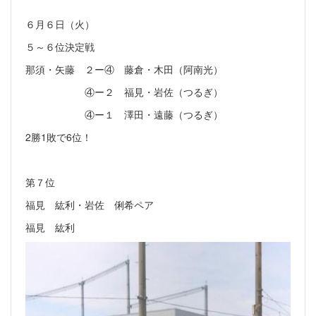
６月６日（火）
５～６位決定戦
那須・矢藤 ２ー④ 藤倉・木田（阿南光）
④ー２ 福見・岩佐（つるぎ）
④ー１ 澤田・遠藤（つるぎ）
2勝1敗で6位！
第７位
福見 紘利・岩佐 俐希ペア
福見 紘利