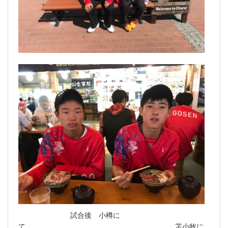
試合後 小樽に
て 苫小牧に