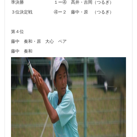
準決勝 １ー④ 髙井・吉岡（つるぎ）
３位決定戦 ④ー２ 藤中・原 （つるぎ）
第４位
藤中 奏和・原 大心 ペア
藤中 奏和