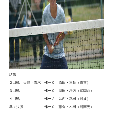
結果
２回戦 天野・青木 ④ー０ 原田・三賀（市立）
３回戦 ④ー０ 岡田・坪内（富岡西）
４回戦 ④ー２ 以西・武田（阿波）
準々決勝 ④ー０ 藤倉・木田（阿南光）