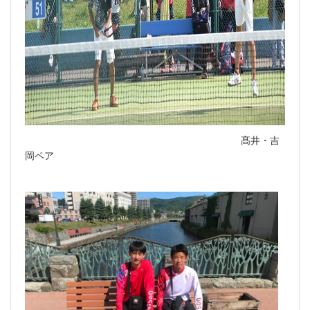
髙井・吉
岡ペア