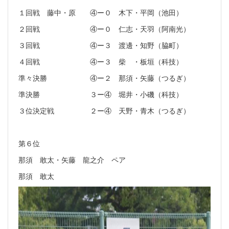
１回戦 藤中・原 ④ー０ 木下・平岡（池田）
２回戦 ④ー０ 仁志・天羽（阿南光）
３回戦 ④ー３ 渡邊・知野（脇町）
４回戦 ④ー３ 柴 ・板垣（科技）
準々決勝 ④ー２ 那須・矢藤（つるぎ）
準決勝 ３ー④ 堀井・小磯（科技）
３位決定戦 ２ー④ 天野・青木（つるぎ）
第６位
那須 敢太・矢藤 龍之介 ペア
那須 敢太