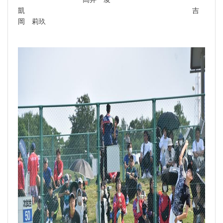
凱 吉
岡 莉玖