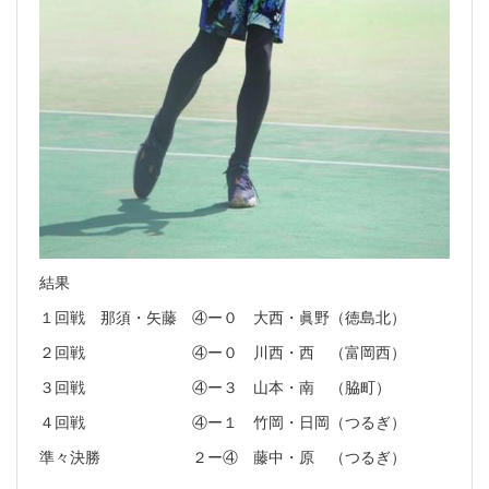
結果
１回戦 那須・矢藤 ④ー０ 大西・眞野（徳島北）
２回戦 ④ー０ 川西・西 （富岡西）
３回戦 ④ー３ 山本・南 （脇町）
４回戦 ④ー１ 竹岡・日岡（つるぎ）
準々決勝 ２ー④ 藤中・原 （つるぎ）