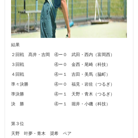
結果
２回戦 髙井・吉岡 ④ー０ 武田・西内（富岡西）
３回戦 ④ー０ 金西・尾崎（科技）
４回戦 ④ー１ 吉田・美馬（脇町）
準々決勝 ④ー０ 福見・岩佐（つるぎ）
準決勝 ④ー１ 天野・青木（つるぎ）
決 勝 ④ー１ 堀井・小磯（科技）
第３位
天野 叶夢・青木 奨希 ペア