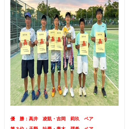
優 勝：髙井 凌凱・吉岡 莉玖 ペア
第３位：天野 叶夢・青木 奨希 ペア