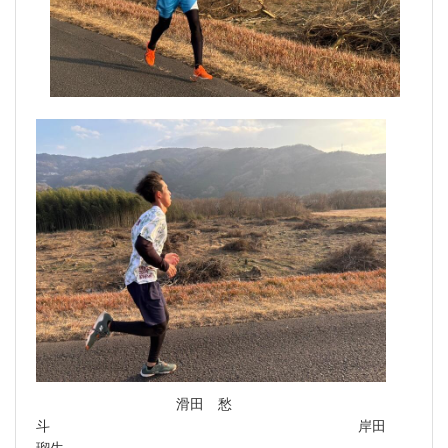
滑田 愁
斗 岸田
瑠生