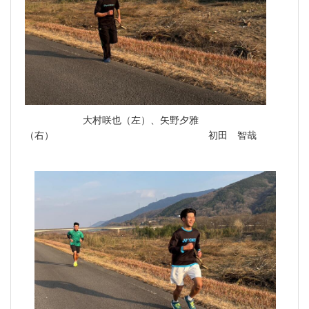
大村咲也（左）、矢野夕雅
（右） 初田 智哉