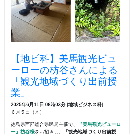
【地ビ科】美馬観光ビュ
ーローの枋谷さんによる
「観光地域づくり出前授
業」
2025年6月11日 08時03分
[地域ビジネス科]
６月５日（木）
徳島県西部総合県民局主催で、
『美馬観光ビューロ
ー』枋谷様
をお招きし、
「観光地域づくり出前授