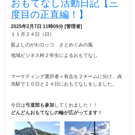
おもてなし活動日記【三
度目の正直編！】
2025年2月7日 11時09分
[管理者]
１１月２４日（日）
藍よしのがわロッコ さとめぐみの風
地域ビジネス科２年生によるおもてなし
マーケティング選択者＋有志を２チームに分け、貞
光駅で１０日と２４日におもてなしをしました。
今日は
弓道部も参加
してくれました！！
どんどんおもてなしの輪が広がってます！