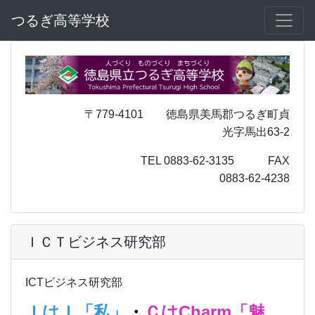
つるぎ高等学校
〒779-4101 徳島県美馬郡つるぎ町貞
光字馬出63-2
TEL 0883-62-3135 FAX
0883-62-4238
ＩＣＴビジネス研究部
ICTビジネス研究部
ＩはＩ「私」
・
ＣはCharm「魅